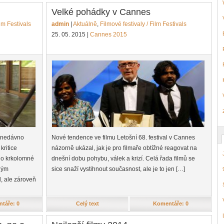
Velké pohádky v Cannes
ilm Festivals
admin
|
Aktuálně
,
Filmové festivaly / Film Festivals
25. 05. 2015
|
Cannes 2015
u nedávno
Nové tendence ve filmu Letošní 68. festival v Cannes
kritice
názorně ukázal, jak je pro filmaře obtížné reagovat na
 o krkolomné
dnešní dobu pohybu, válek a krizí. Celá řada filmů se
sným
sice snaží vystihnout současnost, ale je to jen […]
l, ale zároveň
táře: 0
Celý text
Komentáře: 0