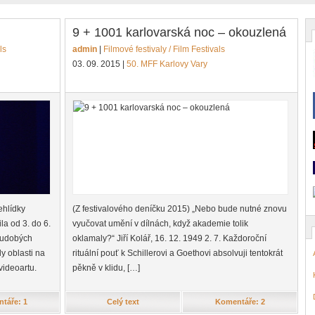
9 + 1001 karlovarská noc – okouzlená
ls
admin
|
Filmové festivaly / Film Festivals
03. 09. 2015
|
50. MFF Karlovy Vary
ehlídky
(Z festivalového deníčku 2015) „Nebo bude nutné znovu
la od 3. do 6.
vyučovat umění v dílnách, když akademie tolik
soudobých
oklamaly?“ Jiří Kolář, 16. 12. 1949 2. 7. Každoroční
y oblasti na
rituální pouť k Schillerovi a Goethovi absolvuji tentokrát
videoartu.
pěkně v klidu, […]
táře: 1
Celý text
Komentáře: 2