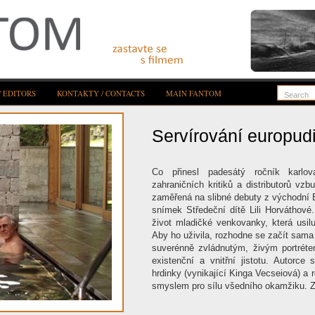
/ EDITORS
KONTAKTY / CONTACTS
MAIN FANTOM
Servírování europud
Co přinesl padesátý ročník karlov
zahraničních kritiků a distributorů v
zaměřená na slibné debuty z východní E
snímek Středeční dítě Lili Horváthové
život mladičké venkovanky, která usil
Aby ho uživila, rozhodne se začít sama 
suverénně zvládnutým, živým portréte
existenční a vnitřní jistotu. Autorce 
hrdinky (vynikající Kinga Vecseiová) a
smyslem pro sílu všedního okamžiku. Z