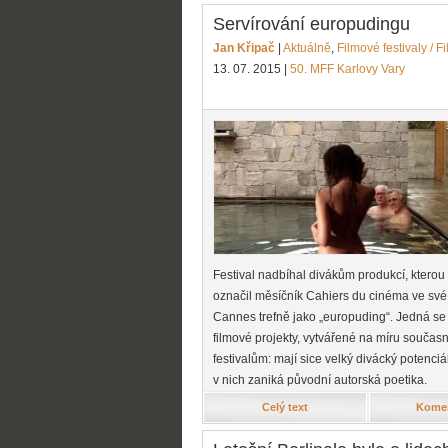
Servírování europudingu
Jan Křipač
|
Aktuálně
,
Filmové festivaly / F
13. 07. 2015
|
50. MFF Karlovy Vary
Festival nadbíhal divákům produkcí, ktero
označil měsíčník Cahiers du cinéma ve své 
Cannes trefně jako „europuding“. Jedná se
filmové projekty, vytvářené na míru souča
festivalům: mají sice velký divácký potenciá
v nich zaniká původní autorská poetika.
Celý text
Komen