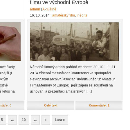
filmu ve východní Evropě
admin
|
Aktuálně
16. 10. 2014
|
amatérský film
,
Inédits
mové školy
Národní filmový archiv pořádá ve dnech 30. 10. – 1. 11.
nější (i
2014 třídenní mezinárodní konferenci ve spolupráci
vyklým
s evropskou archivní asociací Inédits (Inédits: Amateur
ostně
Films/Memory of Europe), jejíž zájem se soustředí na
 letos na
uchování a prezentaci amatérských […]
táře: 0
Celý text
Komentáře: 1
5
...
10
...
»
Last »