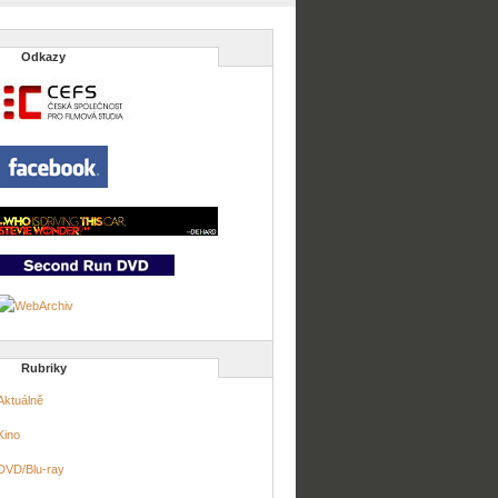
Odkazy
Rubriky
Aktuálně
Kino
DVD/Blu-ray