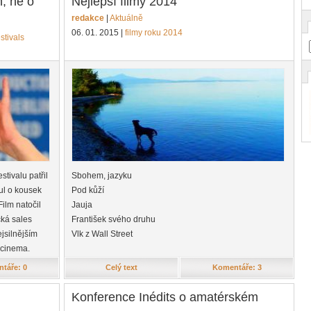
h, ne o
Nejlepší filmy 2014
redakce
|
Aktuálně
06. 01. 2015
|
filmy roku 2014
stivals
tivalu patřil
Sbohem, jazyku
ul o kousek
Pod kůží
Film natočil
Jauja
ká sales
František svého druhu
jsilnějším
Vlk z Wall Street
 cinema.
táře: 0
Celý text
Komentáře: 3
m
Konference Inédits o amatérském