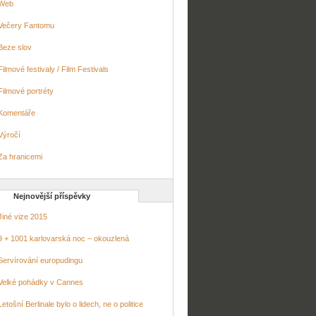
Web
Večery Fantomu
Beze slov
Filmové festivaly / Film Festivals
Filmové portréty
Komentáře
Výročí
Za hranicemi
Nejnovější příspěvky
Jiné vize 2015
9 + 1001 karlovarská noc – okouzlená
Servírování europudingu
Velké pohádky v Cannes
Letošní Berlinale bylo o lidech, ne o politice