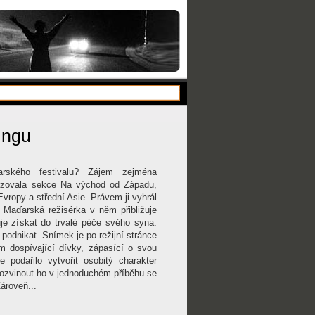
ingu
arského festivalu? Zájem zejména
zbuzovala sekce Na východ od Západu,
vropy a střední Asie. Právem ji vyhrál
. Maďarská režisérka v něm přibližuje
uje získat do trvalé péče svého syna.
podnikat. Snímek je po režijní stránce
m dospívající dívky, zápasící o svou
se podařilo vytvořit osobitý charakter
 rozvinout ho v jednoduchém příběhu se
ároveň...