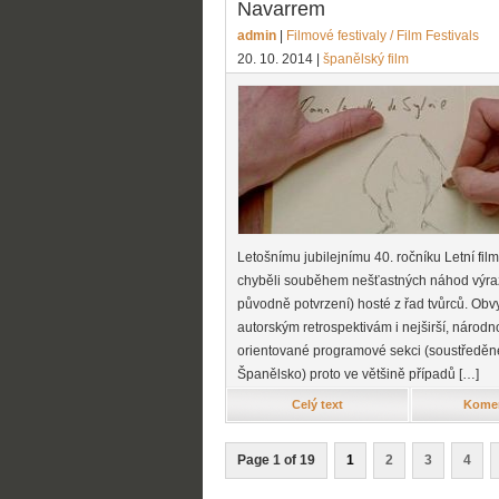
Navarrem
admin
|
Filmové festivaly / Film Festivals
20. 10. 2014
|
španělský film
Letošnímu jubilejnímu 40. ročníku Letní fil
chyběli souběhem nešťastných náhod výraz
původně potvrzení) hosté z řad tvůrců. Ob
autorským retrospektivám i nejširší, národn
orientované programové sekci (soustředěné
Španělsko) proto ve většině případů […]
Celý text
Komen
Page 1 of 19
1
2
3
4