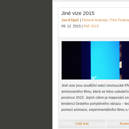
Jiné vize 2015
Jan Křipač
|
Filmové festivaly / Film Festiva
09. 12. 2015
|
PAF 2015
Jiné vize jsou soutěžní sekcí olomoucké Př
animovaného filmu, která se letos uskutečni
prosince 2015. Jejich cílem je mapování 
tendencí českého pohyblivého obrazu – ted
pomezí animace, experimentálního filmu a 
Celý text
Komen