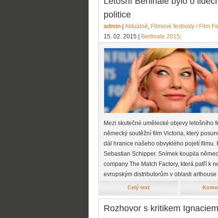
Letošní Berlinale bylo o lidec
politice
admin
|
Aktuálně
,
Filmové festivaly / Film Fe
15. 02. 2015
|
Berlinale 2015;
Mezi skutečné umělecké objevy letošního fes
německý soutěžní film Victoria, který posun
dál hranice našeho obvyklého pojetí filmu. 
Sebastian Schipper. Snímek koupila němec
company The Match Factory, která patří k ne
evropským distributorům v oblasti arthouse
Celý text
Komen
Rozhovor s kritikem Ignacie